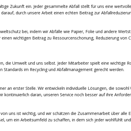
tige Zukunft ein. Jeder gesammelte Abfall stellt für uns eine wertvolle
z darauf, durch unsere Arbeit einen echten Beitrag zur Abfallreduzier
eltschutz bei, indem wir Abfälle wie Papier, Folie und andere Wertst
ir einen wichtigen Beitrag zu Ressourcenschonung, Reduzierung von 
die Umwelt und uns selbst. Jeder Mitarbeiter spielt eine wichtige Rol
ten Standards im Recycling und Abfallmanagement gerecht werden.
r an erster Stelle. Wir entwickeln individuelle Lösungen, die sowohl
 wir kontinuierlich daran, unseren Service noch besser auf ihre Anfor
r von uns ist wichtig, und wir schätzen die Zusammenarbeit über all
el, um ein Arbeitsumfeld zu schaffen, in dem sich jeder wohlfühlt und 